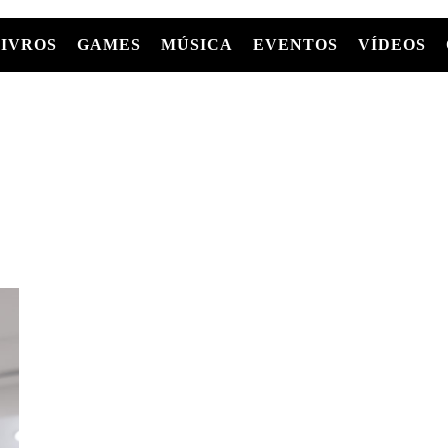
LIVROS
GAMES
MÚSICA
EVENTOS
VÍDEOS
LIVROS
FILMES
MÚSICA
SHOWS
Entre Séries
GRAPHIC NOVELS/HQS
APPLE TV
SÉRIES
MANGÁ
GLOBOPLAY
MC+
HBO MAX
AS
NETFLIX
TV
PARAMOUNT+
PRIME VIDEO
+