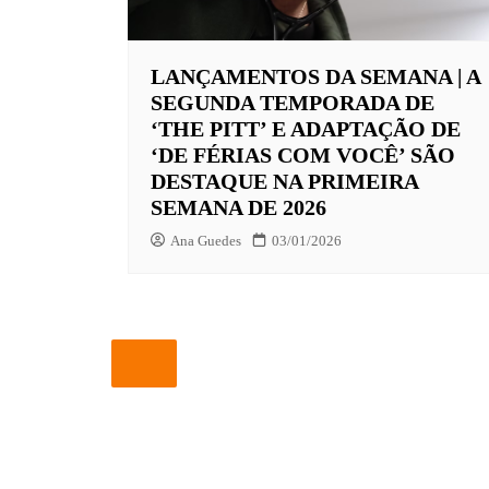
EUROPA
LANÇAMENTOS DA SEMANA | A
FOX | F
SEGUNDA TEMPORADA DE
GLOBOP
‘THE PITT’ E ADAPTAÇÃO DE
‘DE FÉRIAS COM VOCÊ’ SÃO
HBO | 
DESTAQUE NA PRIMEIRA
INFANT
SEMANA DE 2026
NBC
Ana Guedes
03/01/2026
NETFLI
OUTROS
PARAMO
PEACOC
PRIME 