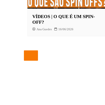
EUROPA
VÍDEOS | O QUE É UM SPIN-
FOX | F
OFF?
GLOBOP
Ana Guedes
16/06/2026
HBO | 
INFANT
NBC
NETFLI
OUTROS
PARAMO
PEACOC
PRIME 