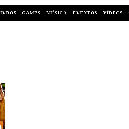
LIVROS
GAMES
MÚSICA
EVENTOS
VÍDEOS
LIVROS
FILMES
MÚSICA
SHOWS
Entre Séries
GRAPHIC NOVELS/HQS
APPLE TV
SÉRIES
MANGÁ
GLOBOPLAY
MC+
HBO MAX
AS
NETFLIX
TV
PARAMOUNT+
PRIME VIDEO
+