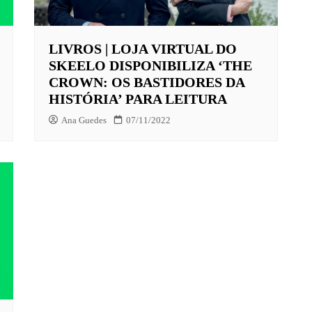
LIVROS | LOJA VIRTUAL DO
X
SKEELO DISPONIBILIZA ‘THE
LAY
CROWN: OS BASTIDORES DA
HISTÓRIA’ PARA LEITURA
HBO MAX
Ana Guedes
07/11/2022
O-JUVENIL
X
UNT+
K
VIDEO