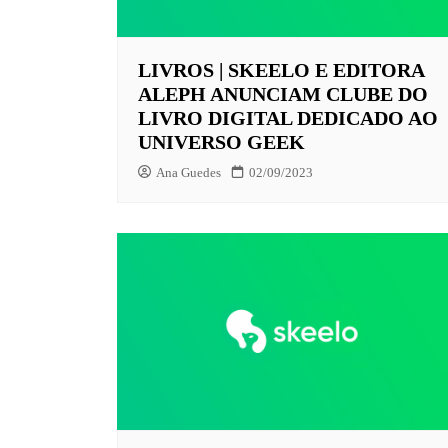
EUROPA
LIVROS | SKEELO E EDITORA
FOX | F
ALEPH ANUNCIAM CLUBE DO
GLOBOP
LIVRO DIGITAL DEDICADO AO
UNIVERSO GEEK
HBO | 
Ana Guedes
02/09/2023
INFANT
NBC
NETFLI
OUTROS
PARAMO
PEACOC
PRIME 