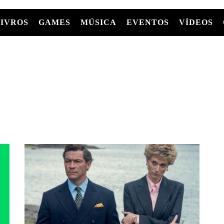
LIVROS
GAMES
MÚSICA
EVENTOS
VÍDEOS
LIVROS
FILMES
MÚSICA
SHOWS
Entre Séries
GRAPHIC NOVELS/HQS
APPLE TV
SÉRIES
MANGÁ
GLOBOPLAY
MC+
HBO MAX
AS
NETFLIX
TV
PARAMOUNT+
PRIME VIDEO
+