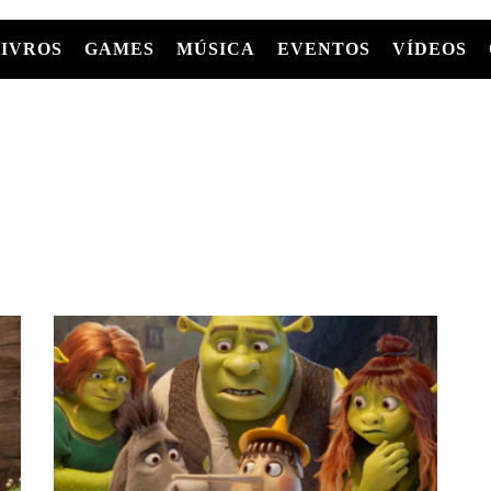
LIVROS
GAMES
MÚSICA
EVENTOS
VÍDEOS
LIVROS
FILMES
MÚSICA
SHOWS
Entre Séries
GRAPHIC NOVELS/HQS
APPLE TV
SÉRIES
MANGÁ
GLOBOPLAY
MC+
HBO MAX
AS
NETFLIX
TV
PARAMOUNT+
PRIME VIDEO
+