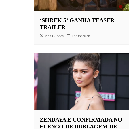
EUROPA
‘SHREK 5’ GANHA TEASER
FOX | F
TRAILER
GLOBOP
Ana Guedes
16/06/2026
HBO | 
INFANT
NBC
NETFLI
OUTROS
PARAMO
PEACOC
PRIME 
ZENDAYA É CONFIRMADA NO
ELENCO DE DUBLAGEM DE