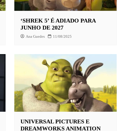
‘SHREK 5’ É ADIADO PARA
X
JUNHO DE 2027
LAY
Ana Guedes
11/08/2025
HBO MAX
O-JUVENIL
X
UNT+
K
VIDEO
UNIVERSAL PICTURES E
DREAMWORKS ANIMATION