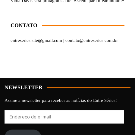
Viola Davis será protagonista de 'Ascent' para o Paramount+
CONTATO
entreseries.site@gmail.com | contato@entreseries.com.br
NEWSLETTER
Assine a newsletter para receber as notícias do Entre Séries!
Endereço
de
e-
mail