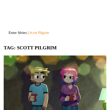
Skip
to
Entre Séries
Entretenha-se!
content
Entre Séries
|
Scott Pilgrim
TAG:
SCOTT PILGRIM