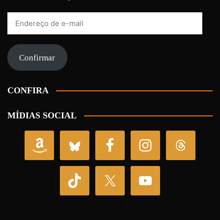
Endereço
de
e-
mail
Confirmar
CONFIRA
MÍDIAS SOCIAL