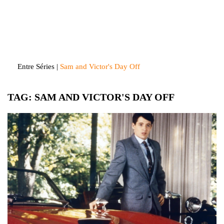
Skip
to
Entre Séries
Entretenha-se!
content
Entre Séries
|
Sam and Victor's Day Off
TAG:
SAM AND VICTOR'S DAY OFF