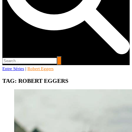
Entre Séries
Entre Séries
|
Robert Eggers
Entretenha-se!
TAG:
ROBERT EGGERS