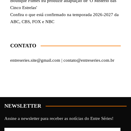
Boutique Filmes irá produzir adaptação de 'O Mistério das
Cinco Estrelas'
Confira o que está confirmado na temporada 2026-2027 da
ABC, CBS, FOX e NBC
CONTATO
entreseries.site@gmail.com | contato@entreseries.com.br
NEWSLETTER
Assine a newsletter para receber as notícias do Entre Séries!
Endereço