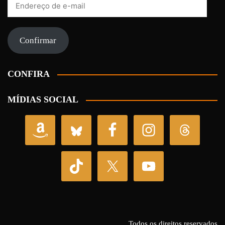
de
e-
mail
Confirmar
CONFIRA
MÍDIAS SOCIAL
Todos os direitos reservados