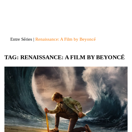
Skip
to
Entre Séries
Entretenha-se!
content
Entre Séries
|
Renaissance: A Film by Beyoncé
TAG:
RENAISSANCE: A FILM BY BEYONCÉ