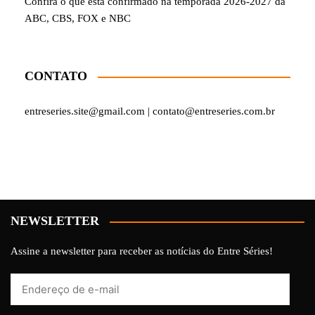
Confira o que está confirmado na temporada 2026-2027 da
ABC, CBS, FOX e NBC
CONTATO
entreseries.site@gmail.com | contato@entreseries.com.br
NEWSLETTER
Assine a newsletter para receber as notícias do Entre Séries!
Endereço
de