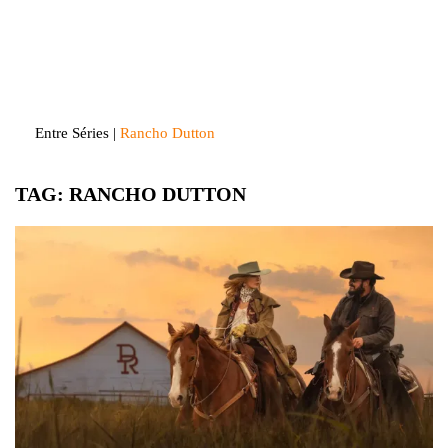
Skip
to
Entre Séries
Entretenha-se!
content
Entre Séries
|
Rancho Dutton
TAG:
RANCHO DUTTON