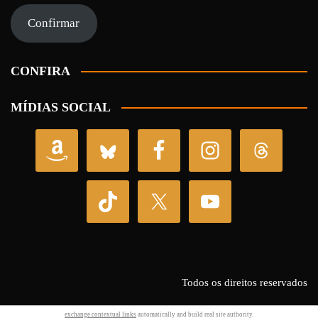
e-
mail
Confirmar
CONFIRA
MÍDIAS SOCIAL
Todos os direitos reservados
exchange contextual links
automatically and build real site authority.