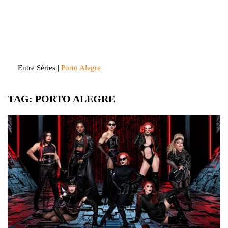
Skip
to
Entre Séries
Entretenha-se!
content
Entre Séries
|
Porto Alegre
TAG:
PORTO ALEGRE