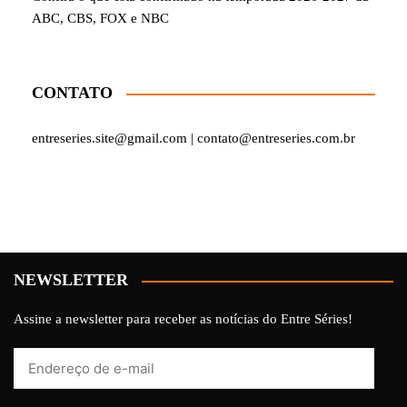
ABC, CBS, FOX e NBC
CONTATO
entreseries.site@gmail.com | contato@entreseries.com.br
NEWSLETTER
Assine a newsletter para receber as notícias do Entre Séries!
Endereço
de
e-