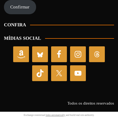
mail
Confirmar
CONFIRA
MÍDIAS SOCIAL
Todos os direitos reservados
Exchange contextual
links automatically
and build real site authority.