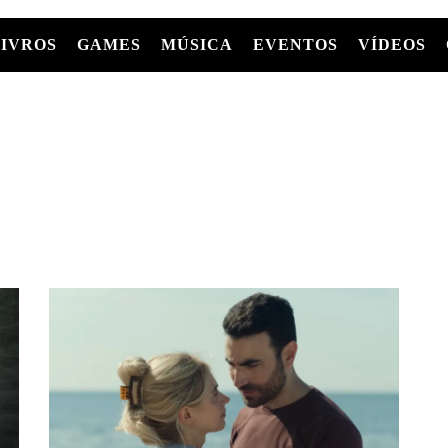
LIVROS
GAMES
MÚSICA
EVENTOS
VÍDEOS
LIVROS
FILMES
MÚSICA
SHOWS
Entre Séries
GRAPHIC NOVELS/HQS
APPLE TV
SÉRIES
MANGÁ
GLOBOPLAY
MC+
HBO MAX
AS
NETFLIX
TV
PARAMOUNT+
PRIME VIDEO
+