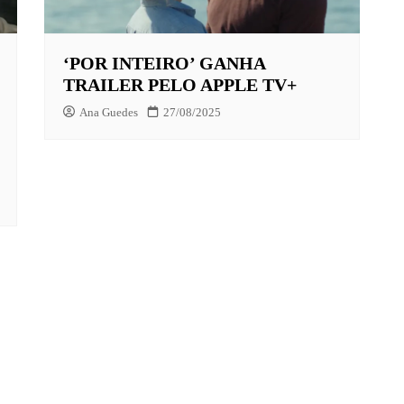
‘POR INTEIRO’ GANHA
X
TRAILER PELO APPLE TV+
LAY
Ana Guedes
27/08/2025
HBO MAX
O-JUVENIL
X
UNT+
K
VIDEO