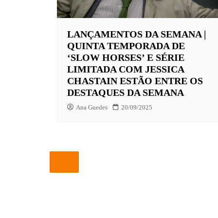
EUROPA
LANÇAMENTOS DA SEMANA |
FOX | F
QUINTA TEMPORADA DE
GLOBOP
‘SLOW HORSES’ E SÉRIE
LIMITADA COM JESSICA
HBO | 
CHASTAIN ESTÃO ENTRE OS
INFANT
DESTAQUES DA SEMANA
NBC
Ana Guedes
20/09/2025
NETFLI
OUTROS
PARAMO
PEACOC
PRIME 