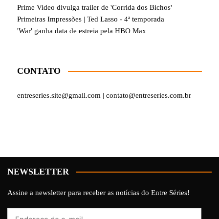
Prime Video divulga trailer de 'Corrida dos Bichos'
Primeiras Impressões | Ted Lasso - 4ª temporada
'War' ganha data de estreia pela HBO Max
CONTATO
entreseries.site@gmail.com | contato@entreseries.com.br
NEWSLETTER
Assine a newsletter para receber as notícias do Entre Séries!
Endereço