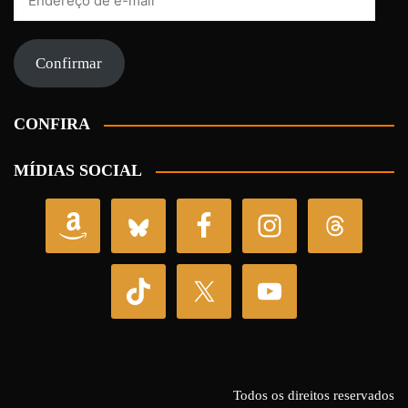
de
e-
mail
Confirmar
CONFIRA
MÍDIAS SOCIAL
Todos os direitos reservados