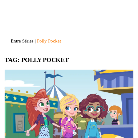
Skip
to
Entre Séries
Entretenha-se!
content
Entre Séries
|
Polly Pocket
TAG:
POLLY POCKET