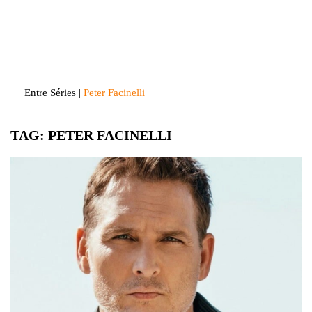
Skip
to
Entre Séries
Entretenha-se!
content
Entre Séries
|
Peter Facinelli
TAG:
PETER FACINELLI