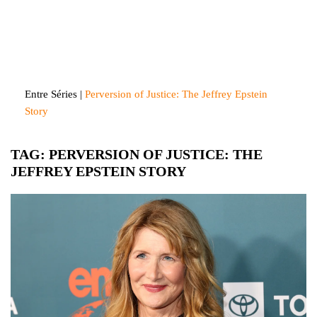
Skip
to
Entre Séries
Entretenha-se!
content
Entre Séries
|
Perversion of Justice: The Jeffrey Epstein
Story
TAG:
PERVERSION OF JUSTICE: THE
JEFFREY EPSTEIN STORY