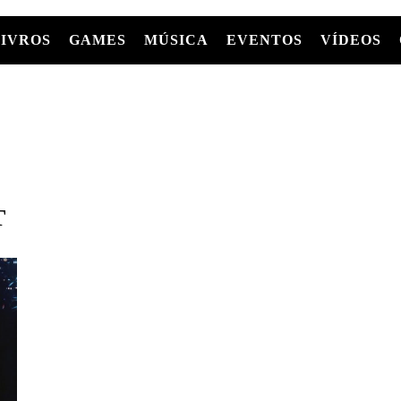
LIVROS
GAMES
MÚSICA
EVENTOS
VÍDEOS
LIVROS
FILMES
MÚSICA
SHOWS
Entre Séries
GRAPHIC NOVELS/HQS
APPLE TV
SÉRIES
MANGÁ
GLOBOPLAY
MC+
HBO MAX
AS
T
NETFLIX
TV
PARAMOUNT+
PRIME VIDEO
+