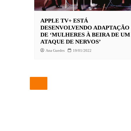
EUROPA
APPLE TV+ ESTÁ
FOX | F
DESENVOLVENDO ADAPTAÇÃO
GLOBOP
DE ‘MULHERES À BEIRA DE UM
ATAQUE DE NERVOS’
HBO | 
Ana Guedes
19/01/2022
INFANT
NBC
NETFLI
OUTROS
PARAMO
PEACOC
PRIME 