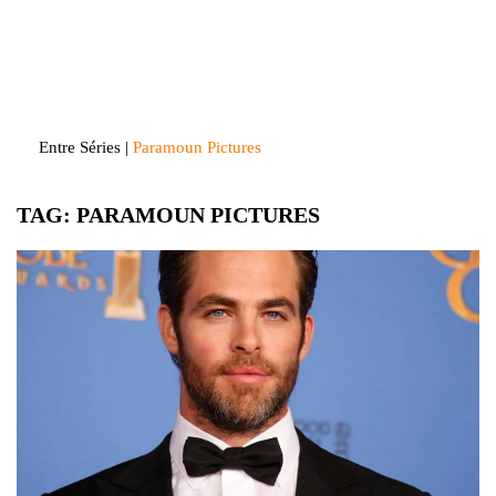
Skip
to
Entre Séries
Entretenha-se!
content
Entre Séries
|
Paramoun Pictures
TAG:
PARAMOUN PICTURES