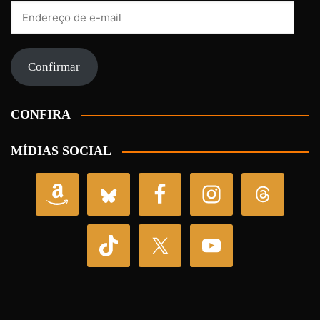
Endereço
de
e-
mail
Confirmar
CONFIRA
MÍDIAS SOCIAL