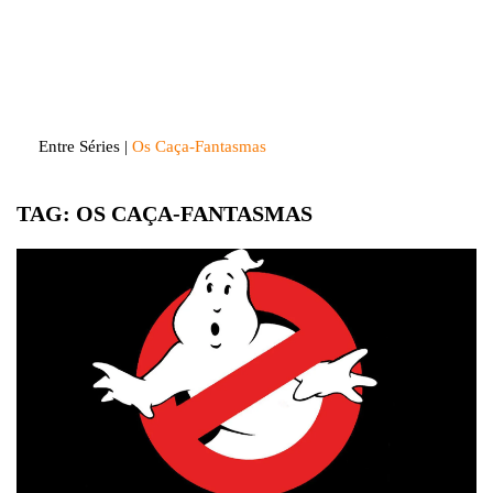
Skip
to
Entre Séries
Entretenha-se!
content
Entre Séries
|
Os Caça-Fantasmas
TAG:
OS CAÇA-FANTASMAS