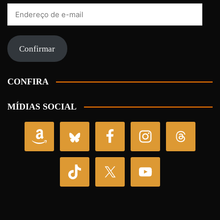
Endereço
de
e-
mail
Confirmar
CONFIRA
MÍDIAS SOCIAL