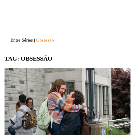
Skip
to
Entre Séries
Entretenha-se!
content
Entre Séries
|
Obsessão
TAG:
OBSESSÃO