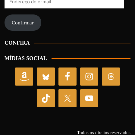
de
e-
mail
Confirmar
CONFIRA
MÍDIAS SOCIAL
Todos os direitos reservados