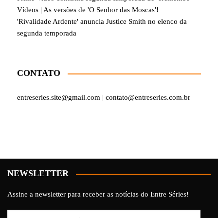
Vídeos | As versões de 'O Senhor das Moscas'!
'Rivalidade Ardente' anuncia Justice Smith no elenco da
segunda temporada
CONTATO
entreseries.site@gmail.com | contato@entreseries.com.br
NEWSLETTER
Assine a newsletter para receber as notícias do Entre Séries!
Endereço