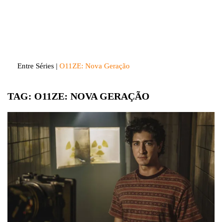
Skip
to
Entre Séries
Entretenha-se!
content
Entre Séries
|
O11ZE: Nova Geração
TAG:
O11ZE: NOVA GERAÇÃO