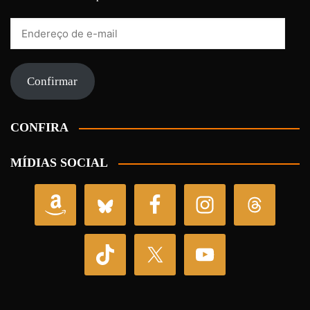
Endereço
de
e-
mail
Confirmar
CONFIRA
MÍDIAS SOCIAL