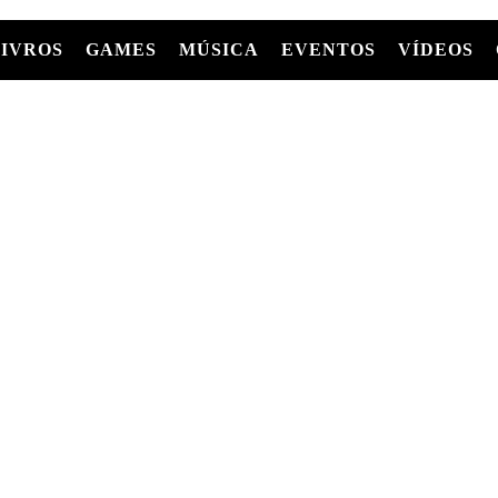
LIVROS
GAMES
MÚSICA
EVENTOS
VÍDEOS
LIVROS
FILMES
MÚSICA
SHOWS
Entre Séries
GRAPHIC NOVELS/HQS
APPLE TV
SÉRIES
MANGÁ
GLOBOPLAY
MC+
HBO MAX
AS
NETFLIX
TV
PARAMOUNT+
PRIME VIDEO
+