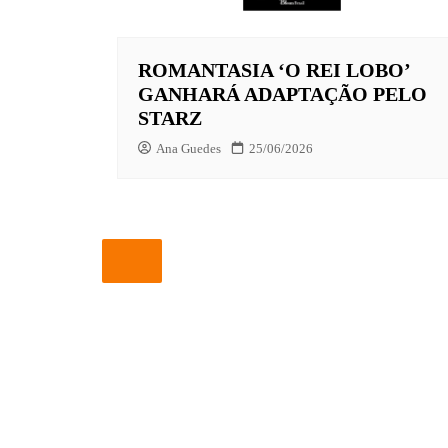
EUROPA
ROMANTASIA ‘O REI LOBO’
FOX | F
GANHARÁ ADAPTAÇÃO PELO
GLOBOP
STARZ
HBO | 
Ana Guedes
25/06/2026
INFANT
NBC
NETFLI
OUTROS
PARAMO
PEACOC
PRIME 