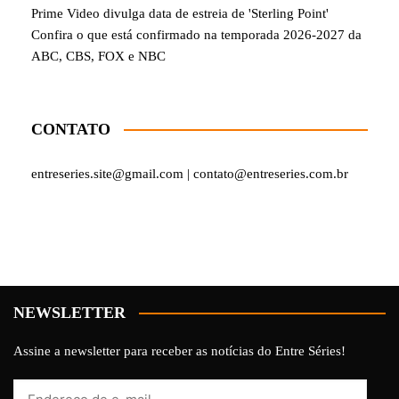
Prime Video divulga data de estreia de 'Sterling Point'
Confira o que está confirmado na temporada 2026-2027 da
ABC, CBS, FOX e NBC
CONTATO
entreseries.site@gmail.com | contato@entreseries.com.br
NEWSLETTER
Assine a newsletter para receber as notícias do Entre Séries!
Endereço