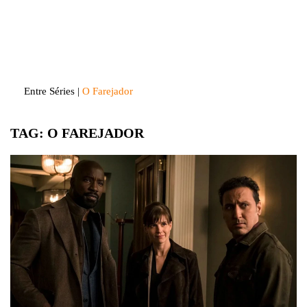
Skip
to
Entre Séries
Entretenha-se!
content
Entre Séries
|
O Farejador
TAG:
O FAREJADOR