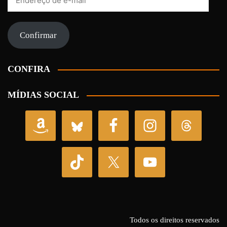
de
e-
mail
Confirmar
CONFIRA
MÍDIAS SOCIAL
Todos os direitos reservados