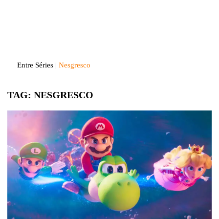
Skip
to
Entre Séries
Entretenha-se!
content
Entre Séries
|
Nesgresco
TAG:
NESGRESCO