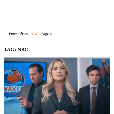
Skip
to
Entre Séries
Entretenha-se!
content
Entre Séries
|
NBC
|
Page 2
TAG:
NBC