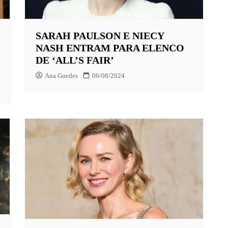
SARAH PAULSON E NIECY
X
NASH ENTRAM PARA ELENCO
LAY
DE ‘ALL’S FAIR’
HBO MAX
Ana Guedes
06/08/2024
O-JUVENIL
X
UNT+
K
VIDEO