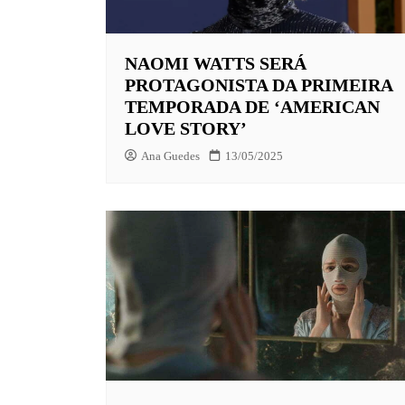
EUROPA
NAOMI WATTS SERÁ
FOX | F
PROTAGONISTA DA PRIMEIRA
GLOBOP
TEMPORADA DE ‘AMERICAN
LOVE STORY’
HBO | 
Ana Guedes
13/05/2025
INFANT
NBC
NETFLI
OUTROS
PARAMO
PEACOC
PRIME 