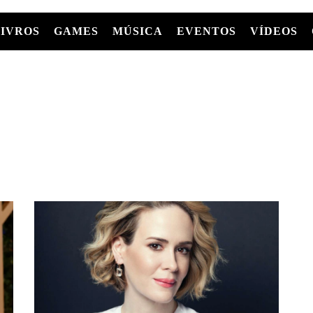
LIVROS
GAMES
MÚSICA
EVENTOS
VÍDEOS
LIVROS
FILMES
MÚSICA
SHOWS
Entre Séries
GRAPHIC NOVELS/HQS
APPLE TV
SÉRIES
MANGÁ
GLOBOPLAY
MC+
HBO MAX
AS
NETFLIX
TV
PARAMOUNT+
PRIME VIDEO
+