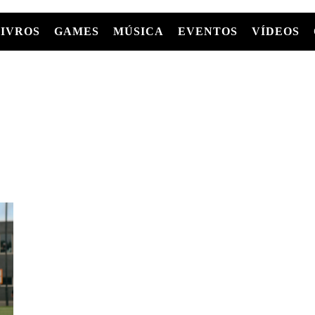
LIVROS
GAMES
MÚSICA
EVENTOS
VÍDEOS
LIVROS
FILMES
MÚSICA
SHOWS
Entre Séries
GRAPHIC NOVELS/HQS
APPLE TV
SÉRIES
MANGÁ
GLOBOPLAY
MC+
HBO MAX
AS
NETFLIX
TV
PARAMOUNT+
PRIME VIDEO
+