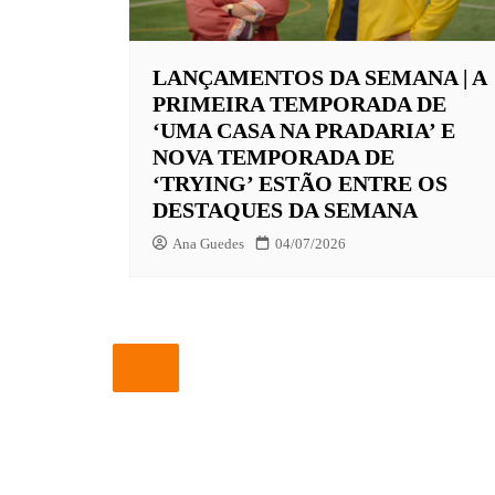
EUROPA
LANÇAMENTOS DA SEMANA | A
FOX | F
PRIMEIRA TEMPORADA DE
GLOBOP
‘UMA CASA NA PRADARIA’ E
NOVA TEMPORADA DE
HBO | 
‘TRYING’ ESTÃO ENTRE OS
INFANT
DESTAQUES DA SEMANA
NBC
Ana Guedes
04/07/2026
NETFLI
OUTROS
PARAMO
PEACOC
PRIME 