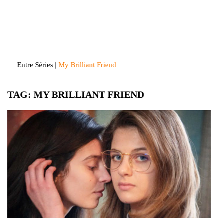
Skip
to
Entre Séries
Entretenha-se!
content
Entre Séries
|
My Brilliant Friend
TAG:
MY BRILLIANT FRIEND