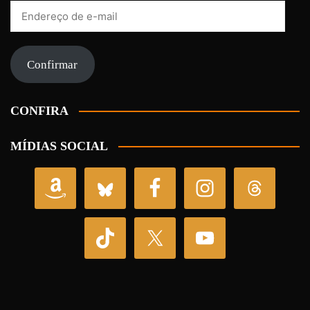
Endereço
de
e-
mail
Confirmar
CONFIRA
MÍDIAS SOCIAL