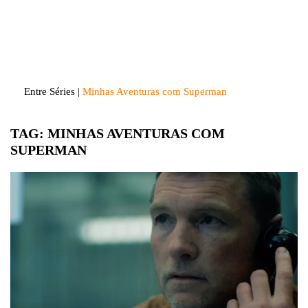
Skip
to
Entre Séries
Entretenha-se!
content
Entre Séries
|
Minhas Aventuras com Superman
TAG:
MINHAS AVENTURAS COM
SUPERMAN