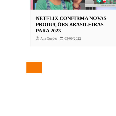
EUROPA
NETFLIX CONFIRMA NOVAS
FOX | F
PRODUÇÕES BRASILEIRAS
GLOBOP
PARA 2023
HBO | 
Ana Guedes
05/09/2022
INFANT
NBC
NETFLI
OUTROS
PARAMO
PEACOC
PRIME 