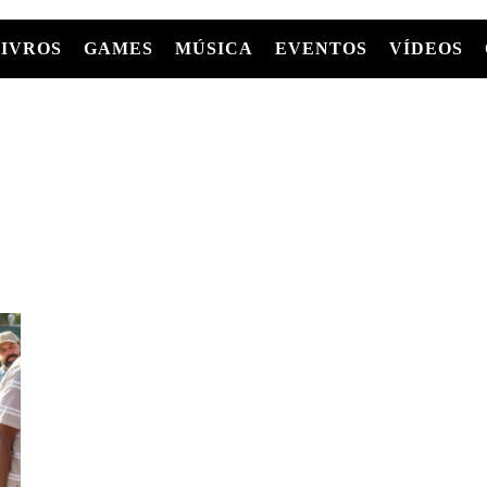
LIVROS
GAMES
MÚSICA
EVENTOS
VÍDEOS
LIVROS
FILMES
MÚSICA
SHOWS
Entre Séries
GRAPHIC NOVELS/HQS
APPLE TV
SÉRIES
MANGÁ
GLOBOPLAY
MC+
HBO MAX
AS
NETFLIX
TV
PARAMOUNT+
PRIME VIDEO
+