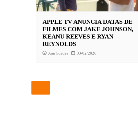
EUROPA
APPLE TV ANUNCIA DATAS DE
FOX | F
FILMES COM JAKE JOHNSON,
GLOBOP
KEANU REEVES E RYAN
REYNOLDS
HBO | 
Ana Guedes
03/02/2026
INFANT
NBC
NETFLI
OUTROS
PARAMO
PEACOC
PRIME 