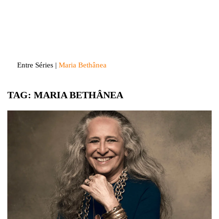
Skip
to
Entre Séries
Entretenha-se!
content
Entre Séries
|
Maria Bethânea
TAG:
MARIA BETHÂNEA