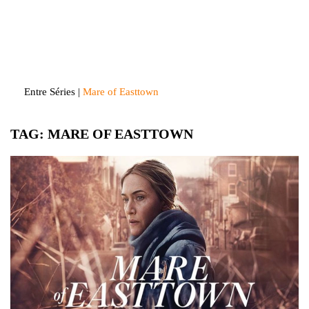
Skip
to
Entre Séries
Entretenha-se!
content
Entre Séries
|
Mare of Easttown
TAG:
MARE OF EASTTOWN