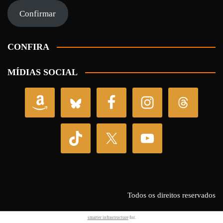
mail
Confirmar
CONFIRA
MÍDIAS SOCIAL
Todos os direitos reservados
smarter infrastructure
for.