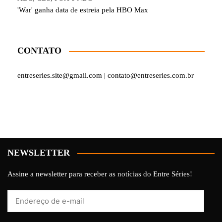
'War' ganha data de estreia pela HBO Max
CONTATO
entreseries.site@gmail.com | contato@entreseries.com.br
NEWSLETTER
Assine a newsletter para receber as notícias do Entre Séries!
Endereço
de
e-