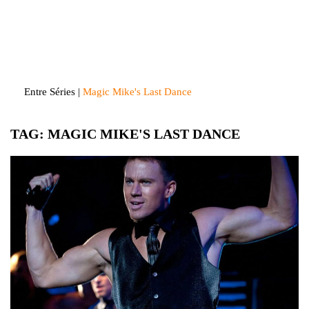
Skip
to
Entre Séries
Entretenha-se!
content
Entre Séries
|
Magic Mike's Last Dance
TAG:
MAGIC MIKE'S LAST DANCE