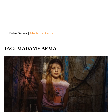
Skip
to
Entre Séries
Entretenha-se!
content
Entre Séries
|
Madame Aema
TAG:
MADAME AEMA