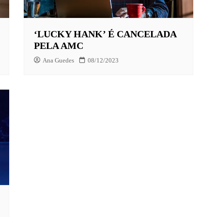
‘LUCKY HANK’ É CANCELADA
X
PELA AMC
LAY
Ana Guedes
08/12/2023
HBO MAX
O-JUVENIL
X
UNT+
K
VIDEO