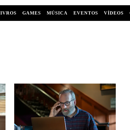
LIVROS
GAMES
MÚSICA
EVENTOS
VÍDEOS
LIVROS
FILMES
MÚSICA
SHOWS
Entre Séries
GRAPHIC NOVELS/HQS
APPLE TV
SÉRIES
MANGÁ
GLOBOPLAY
MC+
HBO MAX
AS
NETFLIX
TV
PARAMOUNT+
PRIME VIDEO
+