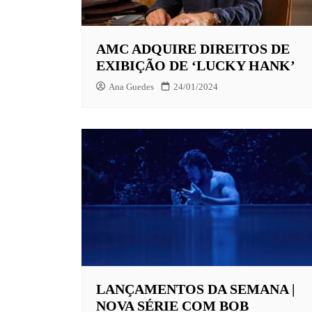
EUROPA
AMC ADQUIRE DIREITOS DE
FOX | F
EXIBIÇÃO DE ‘LUCKY HANK’
GLOBOP
Ana Guedes
24/01/2024
HBO | 
INFANT
NBC
NETFLI
OUTROS
PARAMO
PEACOC
PRIME 
LANÇAMENTOS DA SEMANA |
NOVA SÉRIE COM BOB