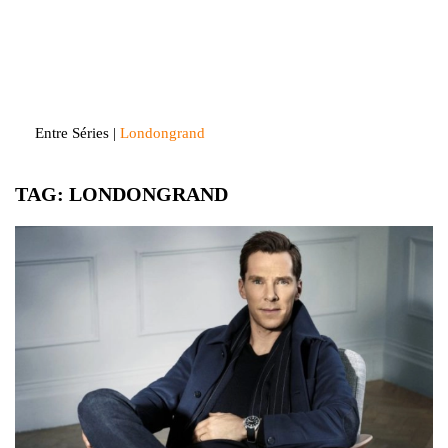
Skip
to
Entre Séries
Entretenha-se!
content
Entre Séries
|
Londongrand
TAG:
LONDONGRAND