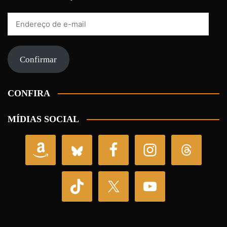
Endereço
de
e-
mail
Confirmar
CONFIRA
MÍDIAS SOCIAL