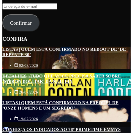
Endereço
de
e-
Confirmar
mail
CONFIRA
LISTAS | QUEM ESTÁ CONFIRMADO NO REBOOT DE ‘DE
REPENTE 30’
02/08/2026
DETALHES | TUDO QUE VOCÊ PRECISA SABER SOBRE
‘MYRON BOLITAR’ DA NETFLIX
26/07/2026
LISTAS | QUEM ESTÁ CONFIRMADO NA PREQUEL DE
‘ONZE HOMENS E UM SEGREDO’
19/07/2026
CONHEÇA OS INDICADOS AO 78º PRIMETIME EMMYS