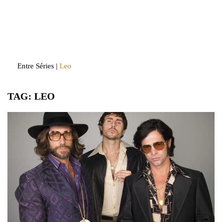
Skip
to
Entre Séries
Entretenha-se!
content
Entre Séries
|
Leo
TAG:
LEO