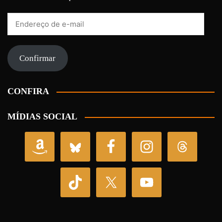
Endereço
de
e-
mail
Confirmar
CONFIRA
MÍDIAS SOCIAL