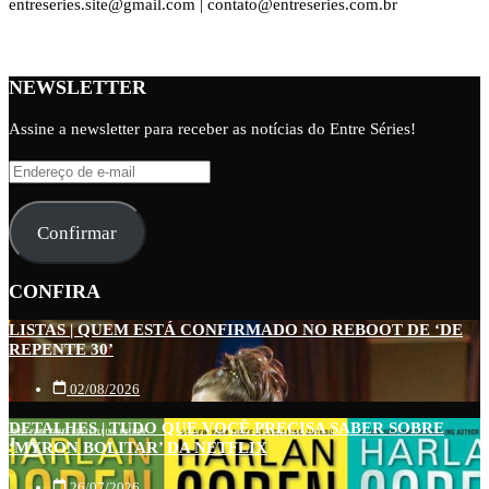
entreseries.site@gmail.com | contato@entreseries.com.br
NEWSLETTER
Assine a newsletter para receber as notícias do Entre Séries!
Endereço
de
e-
Confirmar
mail
CONFIRA
LISTAS | QUEM ESTÁ CONFIRMADO NO REBOOT DE ‘DE
REPENTE 30’
02/08/2026
DETALHES | TUDO QUE VOCÊ PRECISA SABER SOBRE
‘MYRON BOLITAR’ DA NETFLIX
26/07/2026