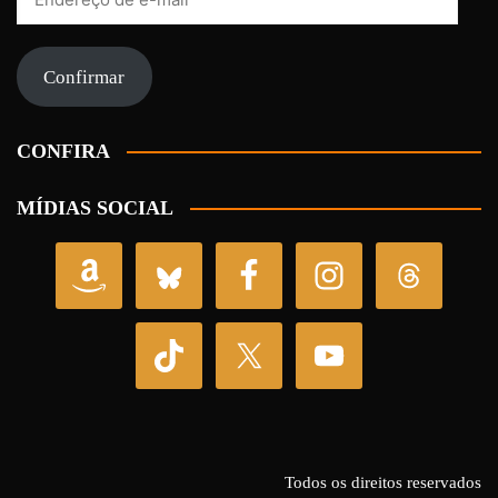
de
e-
mail
Confirmar
CONFIRA
MÍDIAS SOCIAL
Todos os direitos reservados