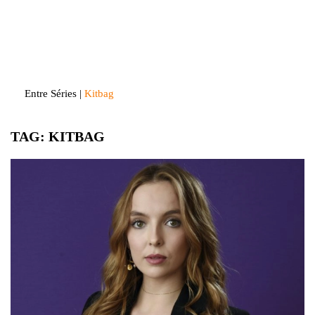
Skip
to
Entre Séries
Entretenha-se!
content
Entre Séries
|
Kitbag
TAG:
KITBAG