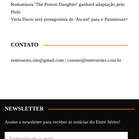
Romantasia 'The Poison Daughter' ganhará adaptação pelo
Hulu
Viola Davis será protagonista de 'Ascent' para o Paramount+
CONTATO
entreseries.site@gmail.com | contato@entreseries.com.br
NEWSLETTER
Assine a newsletter para receber as notícias do Entre Séries!
Endereço