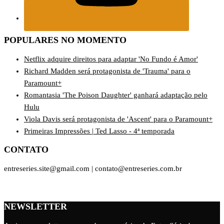
POPULARES NO MOMENTO
Netflix adquire direitos para adaptar 'No Fundo é Amor'
Richard Madden será protagonista de 'Trauma' para o
Paramount+
Romantasia 'The Poison Daughter' ganhará adaptação pelo
Hulu
Viola Davis será protagonista de 'Ascent' para o Paramount+
Primeiras Impressões | Ted Lasso - 4ª temporada
CONTATO
entreseries.site@gmail.com | contato@entreseries.com.br
NEWSLETTER