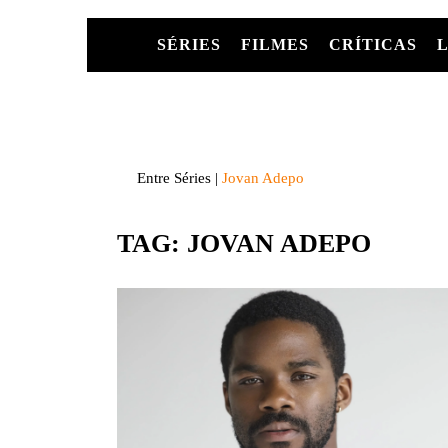
Skip
to
SÉRIES
FILMES
CRÍTICAS
content
LANÇAMENTOS DA
FILMES
CRÍTICAS
Entretenha-se!
SEMANA
STREAMING
PRIMEIRAS
PLATAFORMAS
IMPRESSÕES
ABC
INGRESSOS
Entre Séries
|
Jovan Adepo
DICAS
AMC | A
AMÉRIC
TAG:
JOVAN ADEPO
APPLE 
ÁSIA
BRASIL
CBS
CW
DISNEY