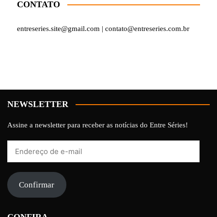
CONTATO
entreseries.site@gmail.com | contato@entreseries.com.br
NEWSLETTER
Assine a newsletter para receber as notícias do Entre Séries!
Endereço
de
e-
mail
Confirmar