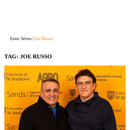
Skip
to
Entre Séries
Entretenha-se!
content
Entre Séries
|
Joe Russo
TAG:
JOE RUSSO