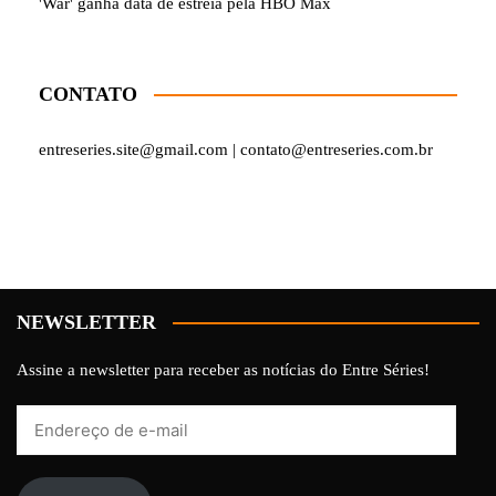
'War' ganha data de estreia pela HBO Max
CONTATO
entreseries.site@gmail.com | contato@entreseries.com.br
NEWSLETTER
Assine a newsletter para receber as notícias do Entre Séries!
Endereço
de
e-