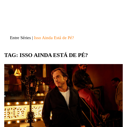
Skip
to
Entre Séries
Entretenha-se!
content
Entre Séries
|
Isso Ainda Está de Pé?
TAG:
ISSO AINDA ESTÁ DE PÉ?