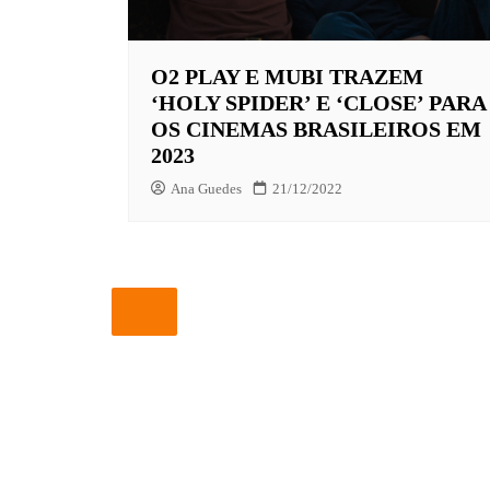
EUROPA
O2 PLAY E MUBI TRAZEM
FOX | F
‘HOLY SPIDER’ E ‘CLOSE’ PARA
GLOBOP
OS CINEMAS BRASILEIROS EM
2023
HBO | 
Ana Guedes
21/12/2022
INFANT
NBC
NETFLI
OUTROS
PARAMO
PEACOC
PRIME 