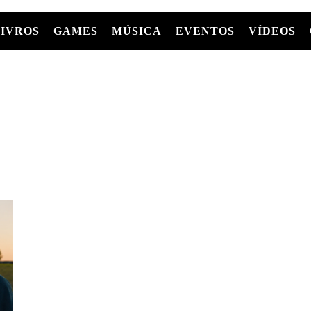
LIVROS
GAMES
MÚSICA
EVENTOS
VÍDEOS
LIVROS
FILMES
MÚSICA
SHOWS
Entre Séries
GRAPHIC NOVELS/HQS
APPLE TV
SÉRIES
MANGÁ
GLOBOPLAY
MC+
HBO MAX
AS
NETFLIX
TV
PARAMOUNT+
PRIME VIDEO
+