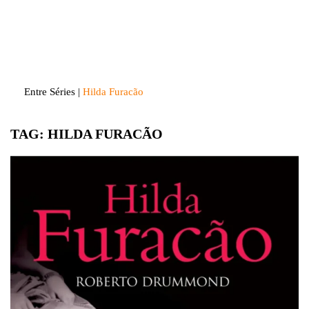
Skip
to
Entre Séries
Entretenha-se!
content
Entre Séries
|
Hilda Furacão
TAG:
HILDA FURACÃO