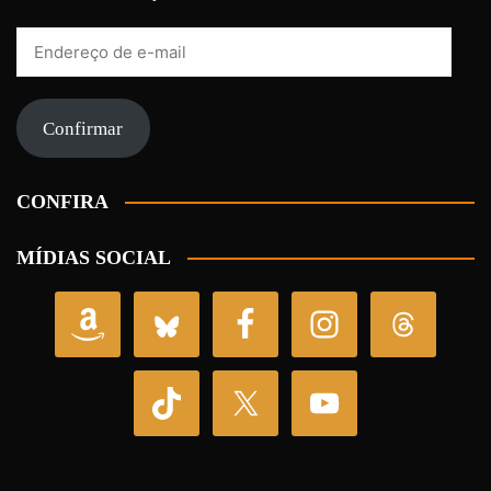
Endereço
de
e-
mail
Confirmar
CONFIRA
MÍDIAS SOCIAL