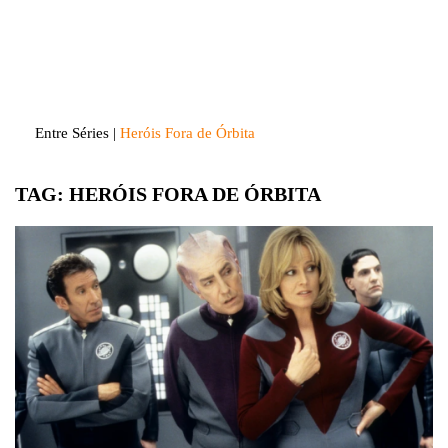
Skip
to
Entre Séries
Entretenha-se!
content
Entre Séries
|
Heróis Fora de Órbita
TAG:
HERÓIS FORA DE ÓRBITA