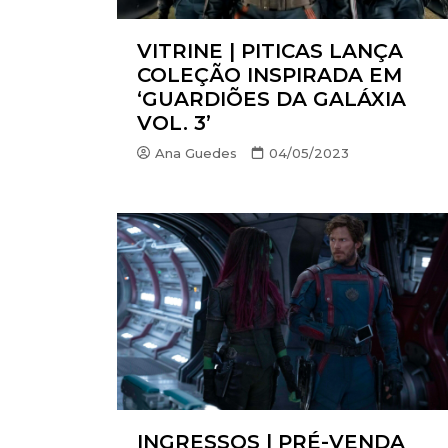
EUROP
VITRINE | PITICAS LANÇA
FOX | F
COLEÇÃO INSPIRADA EM
GLOBO
‘GUARDIÕES DA GALÁXIA
VOL. 3’
HBO | 
Ana Guedes
04/05/2023
INFANT
NBC
NETFLI
OUTRO
PARAM
PEACO
PRIME 
INGRESSOS | PRÉ-VENDA