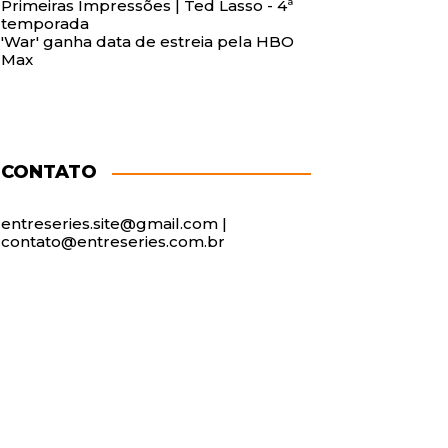
Primeiras Impressões | Ted Lasso - 4ª
temporada
'War' ganha data de estreia pela HBO
Max
CONTATO
entreseries.site@gmail.com |
contato@entreseries.com.br