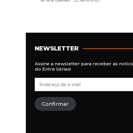
NEWSLETTER
Assine a newsletter para receber as notíci
do Entre Séries!
E
n
d
e
r
Confirmar
e
ç
o
d
e