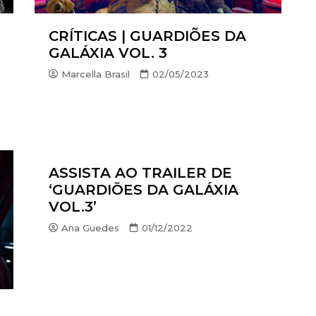
A
CRÍTICAS | GUARDIÕES DA
X
GALÁXIA VOL. 3
PLAY
Marcella Brasil
02/05/2023
HBO MAX
O-JUVENIL
X
ASSISTA AO TRAILER DE
‘GUARDIŌES DA GALÁXIA
S
VOL.3’
OUNT+
Ana Guedes
01/12/2022
CK
VIDEO