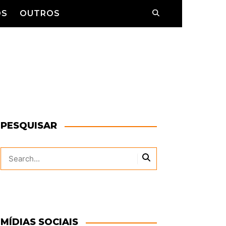
OS
OUTROS
WS
CAMPANHAS
CONTATO
DIVERSOS
DETALHES
ENTRE FATOS
PARQUES
ENTREVISTAS
PEÇAS
PESQUISAR
ESPECIAL
LISTAS
OPINIÃO
VITRINE
PREMIAÇÕES
MÍDIAS SOCIAIS