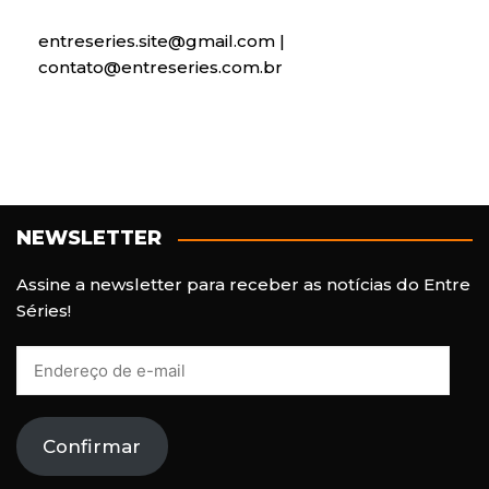
entreseries.site@gmail.com |
contato@entreseries.com.br
NEWSLETTER
Assine a newsletter para receber as notícias do Entre
Séries!
E
n
d
e
Confirmar
r
e