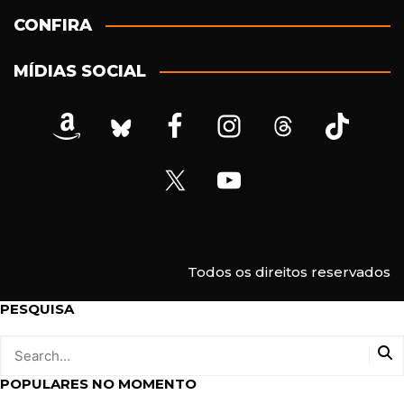
ç
CONFIRA
o
d
MÍDIAS SOCIAL
e
e
-
m
a
i
l
Todos os direitos reservados
PESQUISA
POPULARES NO MOMENTO