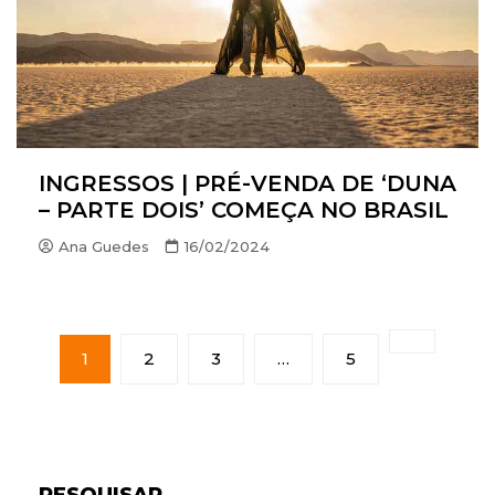
INGRESSOS | PRÉ-VENDA DE ‘DUNA
– PARTE DOIS’ COMEÇA NO BRASIL
Ana Guedes
16/02/2024
P
A
1
2
3
…
5
G
I
N
A
Ç
Ã