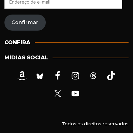
n
d
e
Confirmar
r
e
ç
CONFIRA
o
d
MÍDIAS SOCIAL
e
e
-
m
a
i
l
Todos os direitos reservados