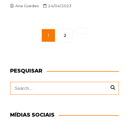
Ana Guedes
24/04/2023
P
A
1
2
G
I
N
A
Ç
Ã
PESQUISAR
O
D
E
P
O
S
T
S
MÍDIAS SOCIAIS